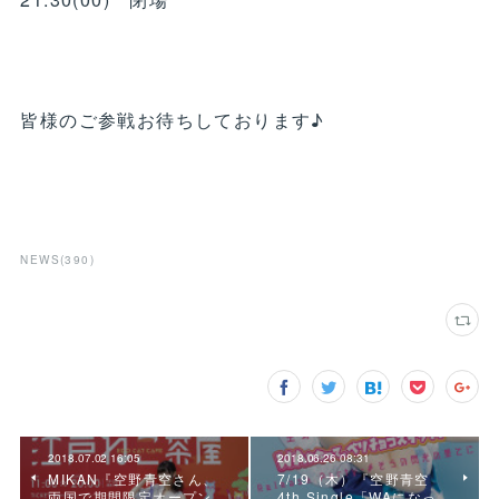
皆様のご参戦お待ちしております♪
NEWS
(
390
)
2018.07.02 16:05
2018.06.26 08:31
MIKAN『空野青空さん、
7/19（木）『空野青空
両国で期間限定オープン
4th Single「WAになっ