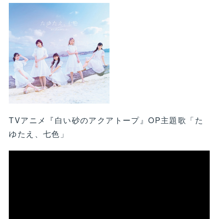
TVアニメ『白い砂のアクアトープ』OP主題歌「た
ゆたえ、七色」