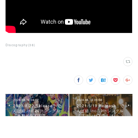
Discography
(
38
)
2024.08.19 04:02
2024.08.19 03:58
2021/9/22 Release｜で
2021/5/19 Release｜で
んぱ組.inc 20thシングル
んぱ組.inc 19thシングル
『衝動的S/K/S/D』
『プリンセスでんぱパ…