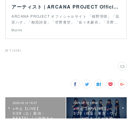
アーティスト | ARCANA PROJECT Official Site
ARCANA PROJECT オフィシャルサイト 「桜野羽咲」「花
宮ハナ」「相田詩音」「空野青空」「佐々木麻衣」「天野…
Mysite
終了
(
208
)
2020.03.12 15:07
2020.03.12 15:04
※中止【LIVE】
※中止【AP-LIVE】
3/28（土）新潟・
3/20（祝金）東京・ヴィ
NEXT21 『ご当地キャ…
レッジヴァンガード渋…