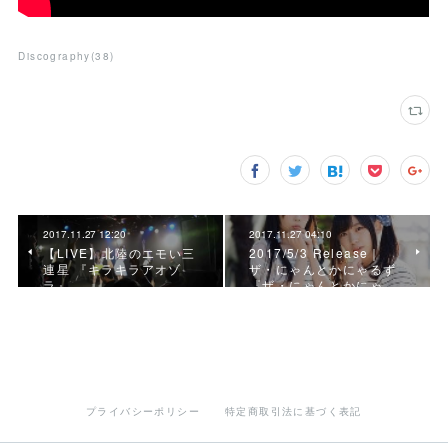
Discography
(
38
)
2017.11.27 12:20
2017.11.27 04:10
【LIVE】北陸のエモい三
2017/5/3 Release｜
連星 『キラキラアオゾ
ザ・にゃんとかにゃるず
ラ』
『ザ・にゃんとかにゃ…
プライバシーポリシー
特定商取引法に基づく表記