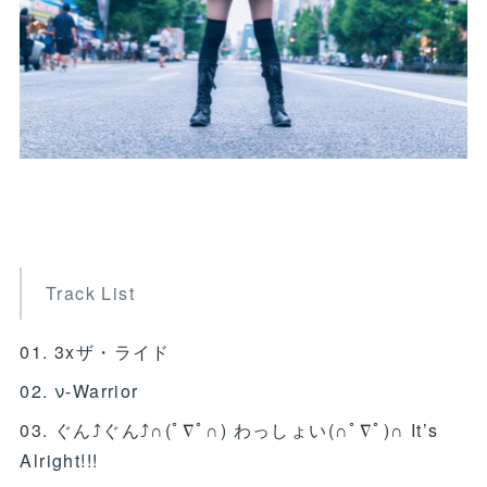
Track List
01. 3xザ・ライド
02. ν-Warrior
03. ぐん⤴ぐん⤴∩(ﾟ∇ﾟ∩) わっしょい(∩ﾟ∇ﾟ)∩ It’s
Alright!!!