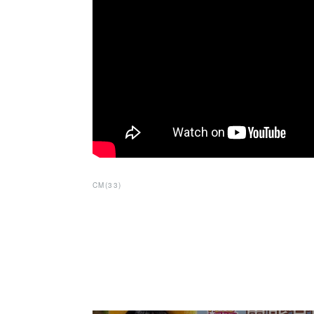
CM
(
33
)