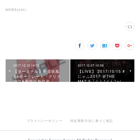
NEWS
(
390
)
2017.12.13 14:23
2017.12.07 10:58
【ターミナル】年賀状風
【LIVE】 2017/10/15 #
A4ポートレート・クリス
にゃふ2017 ＠THE
マス&新年の新武装「…
MAT’S『ぐん⤴ぐん⤴∩(…
プライバシーポリシー
特定商取引法に基づく表記