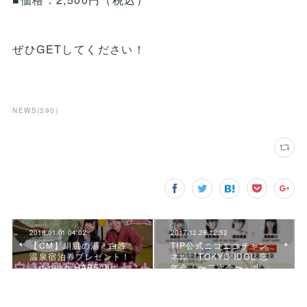
ぜひGETしてください！
NEWS
(
390
)
2018.01.01 04:02
2017.12.28 12:52
【CM】絹肌の湯！白峰
TIP公式ニコニコチャン
温泉宿泊券プレゼント！
ネル『TOKYO IDOL 忘
（d-push HAB5chポ…
年会！〜二次会〜』出…