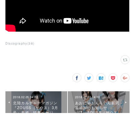
Discography
(
38
)
2018.02.05 04:22
2018.02.02 14:10
北陸カルチャーマガジン
あおにゃおんらいん新武
『ZOUSS（ザウス）3月
装追加のお知らせ
号』表紙、特集ページ…
「【「ZOUSS（ザウス…