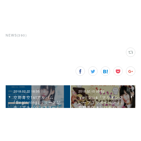
NEWS
(
390
)
2018.02.22 18:05
2018.02.15 05:52
空野青空1stアルバム
.yell plus『マリオンク
｢Beginning｣リリース記
レープコラボイベント』
念『アキバ☆ソフマッ…
空野青空オリジナルク…