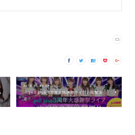
2018.05.24 04:30
ね
『.yell plus 3周年大感謝祭ライブ』出撃決
…
定！