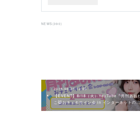
NEWS
(
390
)
2018.05.25 13:00
【EVENT】8/18（火）YouTube『月刊あお
こ😸おチェキサイン会 in インターネットの