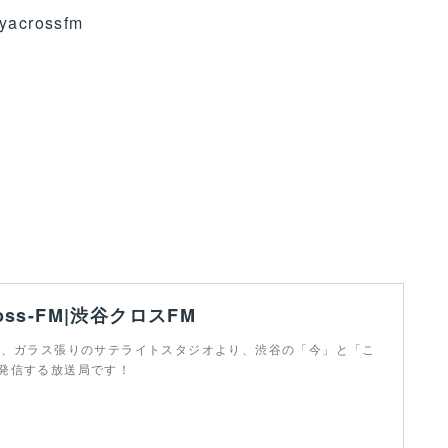
uyacrossfm
ross-FM|渋谷クロスFM
F、ガラス張りのサテライトスタジオより、渋谷の「今」と「こ
発信する放送局です！