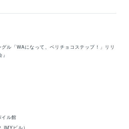
thシングル「WAになって、ベリチョコステップ！」リリ
会』
バイル館
 IMYビル）