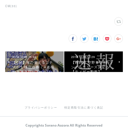
CM
(
33
)
2018.10.06 16:44
2018.10.06 16:29
【CM】海の見えるコテ
【WEB】空野青空5thシ
ージ１棟宿泊券（４名様
ングルリリース決定！
分１泊２日）プレゼン…
【ティザー動画】
プライバシーポリシー
特定商取引法に基づく表記
Copyrights Sorano Aozora All Rights Reserved