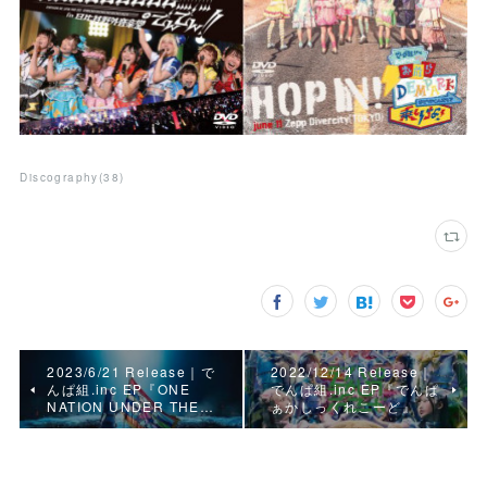
Discography
(
38
)
2023/6/21 Release｜で
2022/12/14 Release｜
んぱ組.inc EP『ONE
でんぱ組.inc EP『でんぱ
NATION UNDER THE…
ぁかしっくれこーど』