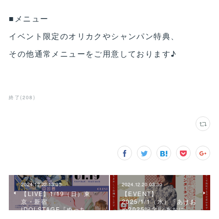
■メニュー
イベント限定のオリカクやシャンパン特典、
その他通常メニューをご用意しております♪
終了
(
208
)
2024.12.22 13:30
2024.12.20 03:30
【LIVE】1/19（日）東
【EVENT】
京・新宿
2025/1/1（水）『あけお
IDOLSTAGE『めっち…
め2025記念‼<あおに…