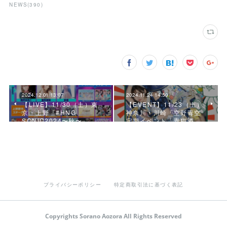
NEWS
(
390
)
2024.12.01 13:07
2024.11.24 14:50
【LIVE】11/30（土）東
【EVENT】11/23（土）
京・上野『#HNG
神奈川・川崎『空野青空
SONIC2024〜秋〜』
定期イベント「青猫酒…
プライバシーポリシー
特定商取引法に基づく表記
Copyrights Sorano Aozora All Rights Reserved