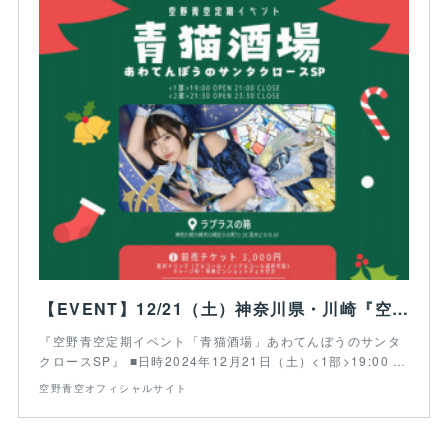
【EVENT】12/21（土）神奈川県・川崎『空野青空定期イベント「青猫酒場」あわてんぼうのサンタクロースSP』
『空野青空定期イベント「青猫酒場」あわてんぼうのサンタ
クロースSP』 ■日時2024年12月21日（土）<1部>19:00 …
空野青空オフィシャルサイト