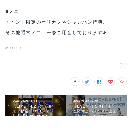
■メニュー
イベント限定のオリカクやシャンパン特典、
その他通常メニューをご用意しております♪
終了
(
208
)
2025.04.02 18:18
2025.03.25 15:00
【LIVE】4/2（水）東
【EVENT】5/31（土）
京・原宿『Your LIVE
空野青空バスツアー企画
Solo Premium 〜4マ…
『あおにゃんとゆくチ…