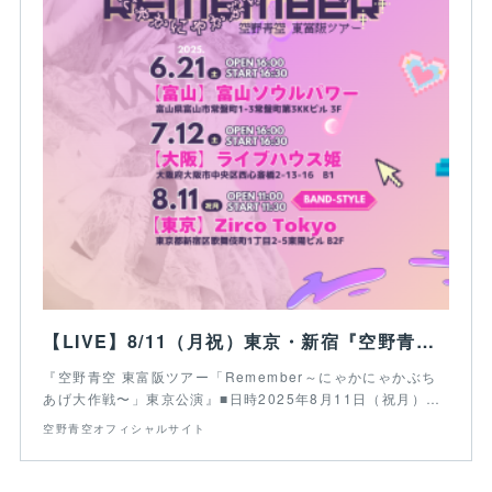
【LIVE】8/11（月祝）東京・新宿『空野青空 東富阪ツアー「Remember～にゃかにゃかぶちあげ大作戦〜」東京公演』
『空野青空 東富阪ツアー「Remember～にゃかにゃかぶち
あげ大作戦〜」東京公演』■日時2025年8月11日（祝月）…
空野青空オフィシャルサイト