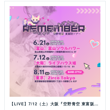
【LIVE】7/12（土）大阪『空野青空 東富阪ツアー「Remember～にゃかにゃかぶちあげ大作戦〜」大阪公演』