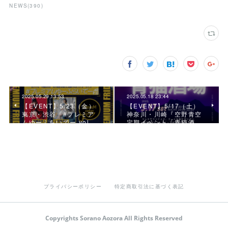
NEWS
(
390
)
2025.05.29 13:53
2025.05.18 23:44
【EVENT】5/23（金）
【EVENT】5/17（土）
東京・渋谷『#プレミア
神奈川・川崎『空野青空
ムゆーふらいでー vol.…
定期イベント「青猫酒…
プライバシーポリシー
特定商取引法に基づく表記
Copyrights Sorano Aozora All Rights Reserved