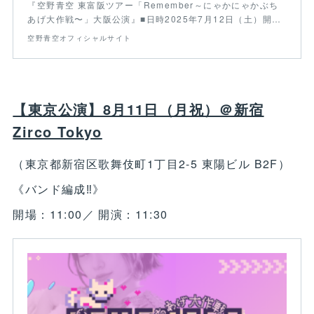
『空野青空 東富阪ツアー「Remember～にゃかにゃかぶち
あげ大作戦〜」大阪公演』■日時2025年7月12日（土）開…
空野青空オフィシャルサイト
【東京公演】8月11日（月祝）＠新宿
Zirco Tokyo
（東京都新宿区歌舞伎町1丁目2-5 東陽ビル B2F）
《バンド編成‼》
開場：11:00／ 開演：11:30