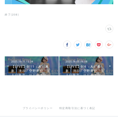
終了
(
208
)
2025.09.11 13:34
2025.09.05 06:08
【LIVE】9/11（木）東
【LIVE】9/4（木）東
京・渋谷『空野青空「主
京・渋谷『空野青空「主
人公宣言」リリース記…
人公宣言」リリース記…
プライバシーポリシー
特定商取引法に基づく表記