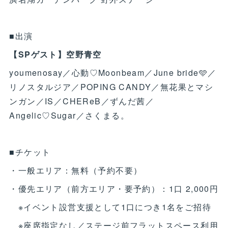
■出演
【SPゲスト】空野青空
youmenosay／心動♡Moonbeam／June bride🩵／
リノスタルジア／POPING CANDY／無花果とマシ
ンガン／IS／CHEReB／ずんだ茜／
Angelic♡Sugar／さくまる。
■チケット
・一般エリア：無料（予約不要）
・優先エリア（前方エリア・要予約）：1口 2,000円
※イベント設営支援として1口につき1名をご招待
※座席指定なし／ステージ前フラットスペース利用