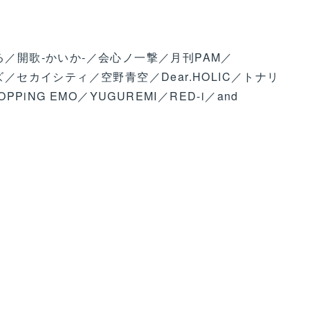
る／開歌-かいか-／会心ノ一撃／月刊PAM／
ズ／セカイシティ／空野青空／Dear.HOLIC／トナリ
POPPiNG EMO／YUGUREMI／RED-i／and