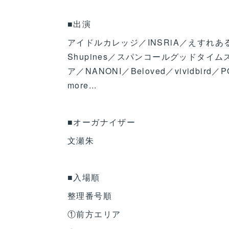
■出演
アイドルカレッジ／INSRiA／えすれあ
Shupines／スパンコールグッドタイム
ア／NANONI／Beloved／vividbird／
more...
■オーガナイザー
文瀬朱
■入場順
整理番号順
①前方エリア