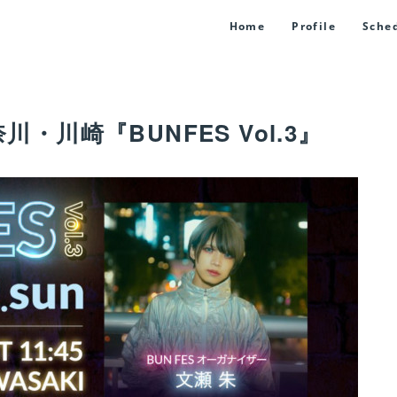
Home
Profile
Sche
奈川・川崎『BUNFES Vol.3』