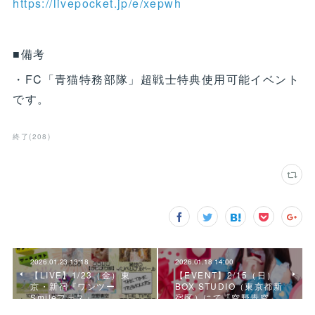
https://livepocket.jp/e/xepwh
■備考
・FC「青猫特務部隊」超戦士特典使用可能イベント
です。
終了
(
208
)
2026.01.23 13:18
2026.01.18 14:00
【LIVE】1/23（金）東
【EVENT】2/15（日）
京・新宿『ワンツー
BOX STUDIO（東京都新
Smileフェス』
宿区）にて『空野青空…