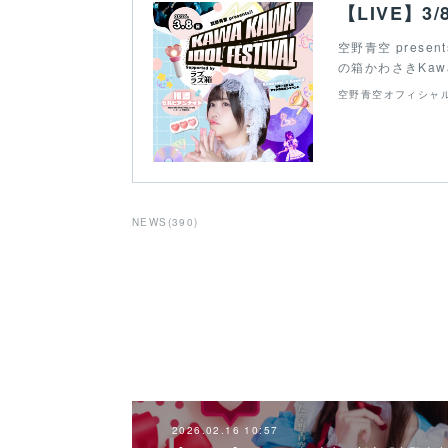
空野青空 present
の箱かわさきKawa
空野青空オフィシャ
NEWS
(
390
)
2026.02.16 10:57