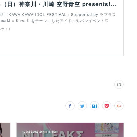
【LIVE】3/8（日）神奈川・川崎 空野青空 presents!! 『KAWA KAWA IDOL FESTIVAL』 Supported by ラプラスの箱かわさき
s!!『KAWA KAWA IDOL FESTIVAL』Supported by ラプラス
saki × Kawaii をテーマにしたアイドル対バンイベント♡
ルサイト
2026.02.07 15:53