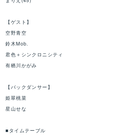
まりえ(45)
【ゲスト】
空野青空
鈴木Mob.
君色＋シンクロニシティ
有栖川かがみ
【バックダンサー】
姫翠桃菜
星山せな
■タイムテーブル