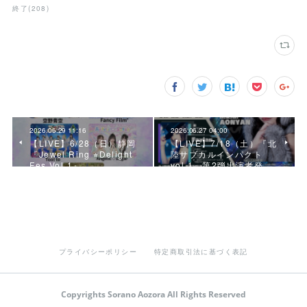
終了
(
208
)
2026.06.29 11:16
2026.06.27 04:00
【LIVE】6/28（日）静岡
【LIVE】7/18（土）『北
『Jewel Ring ⭐︎Delight
陸サブカルインパクト
Fes Vol.1』
vol.1』第2弾出演者発…
プライバシーポリシー
特定商取引法に基づく表記
Copyrights Sorano Aozora All Rights Reserved