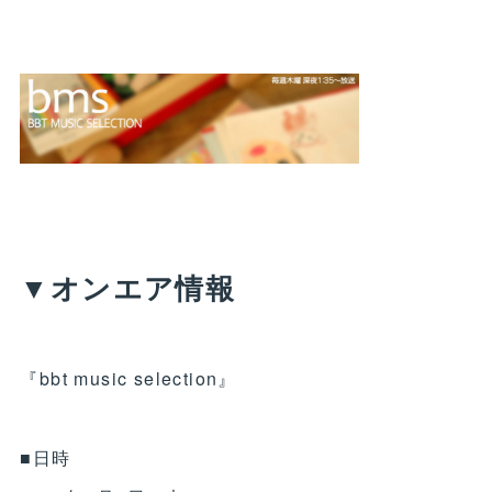
▼オンエア情報
『bbt music selection』
■日時