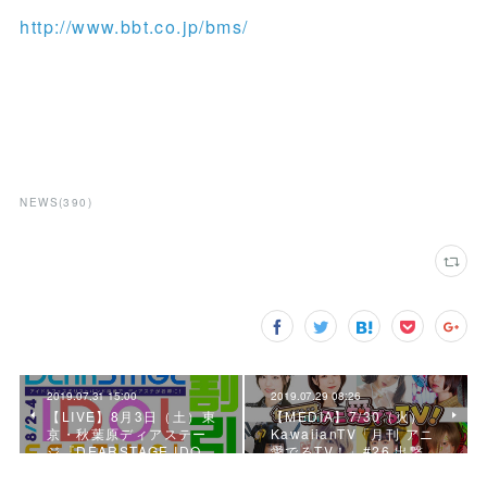
http://www.bbt.co.jp/bms/
NEWS
(
390
)
2019.07.31 15:00
2019.07.29 08:26
【LIVE】8月3日（土）東
【MEDIA】7/30（火）
京・秋葉原ディアステー
KawaiianTV「月刊 アニ
ジ『DEARSTAGE IDO…
愛でるTV！」#26 出撃…