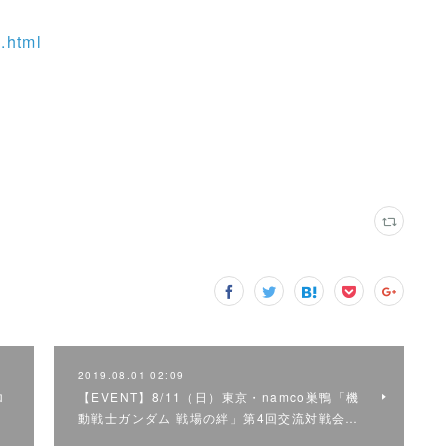
x.html
2019.08.01 02:09
ロ
【EVENT】8/11（日）東京・namco巣鴨「機
動戦士ガンダム 戦場の絆」第4回交流対戦会…