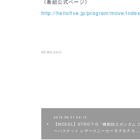
《番組公式ページ》
http://hellofive.jp/program/move/inde
NEWS
(
390
)
2019.08.01 04:12
【MODEL】STRICT-G「機動戦士ガンダム 
ーバスケット レザースニーカー E.F.S.F.モ…