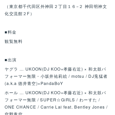
（東京都千代田区外神田２丁目１６−２ 神田明神文
化交流館２F）
■料金
観覧無料
■出演
ヤグラ … UKOON(DJ KOO×孝藤右近) × 和太鼓パ
フォーマー無限・小坂井祐莉絵 / motsu / DJ兎猛者
(a.k.a 徳井青空)×PandaBoY
ホール … UKOON(DJ KOO×孝藤右近) × 和太鼓パ
フォーマー無限 / SUPER☆GiRLS / わーすた /
ONE CHANCE / Carrie Lai feat. Bentley Jones /
空野青空