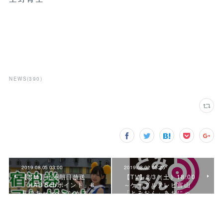
NEWS
(
390
)
2019.08.05 03:00
2019.08.02 05:25
【CM】北陸朝日放送
【TV】8/3（土）18:00
「HAB 5chポイント」8
～ケーブルテレビ富山
月のキャンペーンがス…
「とみおん」あおにゃ…