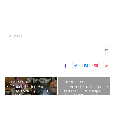
NEWS
(
390
)
2019.10.17 02:45
2019.10.12 11:03
【CM】北陸朝日放送
【EVENT】10/19（日）
「HAB 5chポイント」10
機動戦士ガンダム戦場の
月のキャンペーンがス…
絆「一緒にIDバースト…