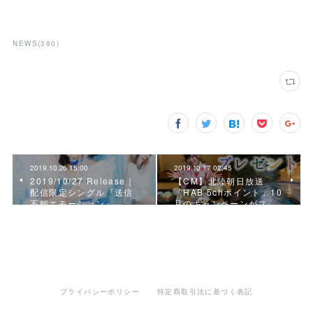
NEWS
(
390
)
2019.10.26 15:00
2019.10.17 02:45
2019/10/27 Release｜
【CM】北陸朝日放送
配信限定シングル『送信
「HAB 5chポイント」10
不能エモーション』
月のキャンペーンがス…
プライバシーポリシー
特定商取引法に基づく表記