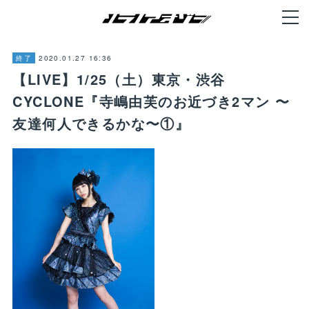
2020.01.27 16:36
終了
【LIVE】1/25（土）東京・渋谷
CYCLONE『寺嶋由芙のお近づき2マン 〜
友達何人できるかな〜①』