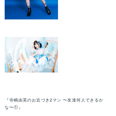
『寺嶋由芙のお近づき2マン 〜友達何人できるか
な〜①』