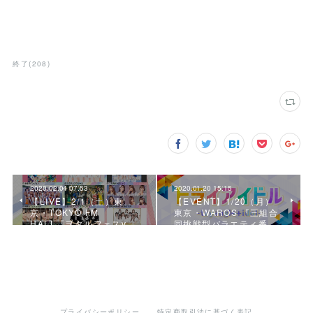
終了
(
208
)
2020.02.04 07:53
2020.01.20 15:15
【LIVE】2/1（土）東
【EVENT】1/20（月）
京・TOKYO FM
東京・WAROS 『三組合
HALL『ヲタルフェスv…
同挑戦型バラエティ番…
プライバシーポリシー
特定商取引法に基づく表記