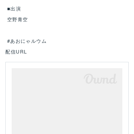
■出演
空野青空
#あおにゃルウム
配信URL