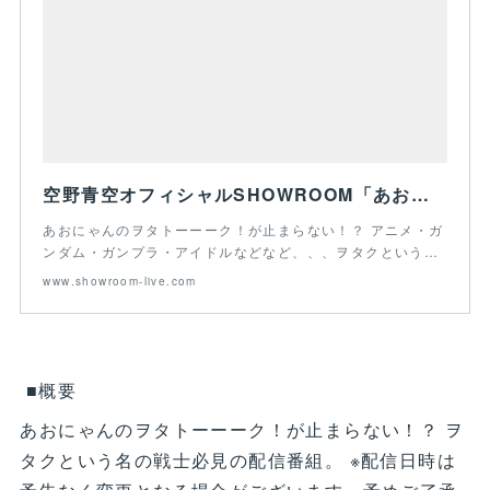
空野青空オフィシャルSHOWROOM「あおにゃルウム」
あおにゃんのヲタトーーーク！が止まらない！？ アニメ・ガ
ンダム・ガンプラ・アイドルなどなど、、、ヲタクという…
www.showroom-live.com
■概要
あおにゃんのヲタトーーーク！が止まらない！？ ヲ
タクという名の戦士必見の配信番組。 ※配信日時は