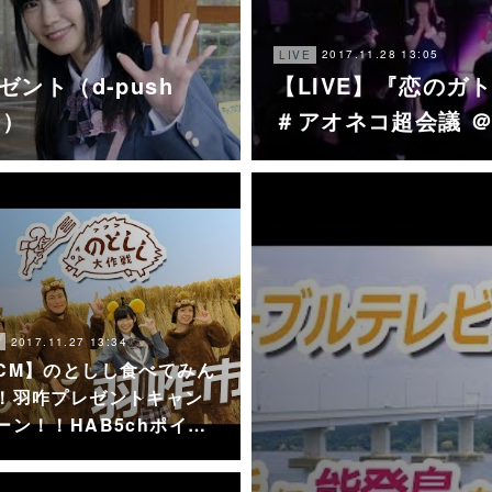
2017.11.28 13:05
LIVE
ント（d-push
【LIVE】『恋のガトリ
ン）
＃アオネコ超会議 
2017.11.27 13:34
CM】のとしし食べてみん
！羽咋プレゼントキャン
ーン！！HAB5chポイ…