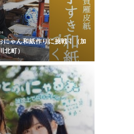
08
hあおにゃん和紙作りに挑戦！（加
川北町）