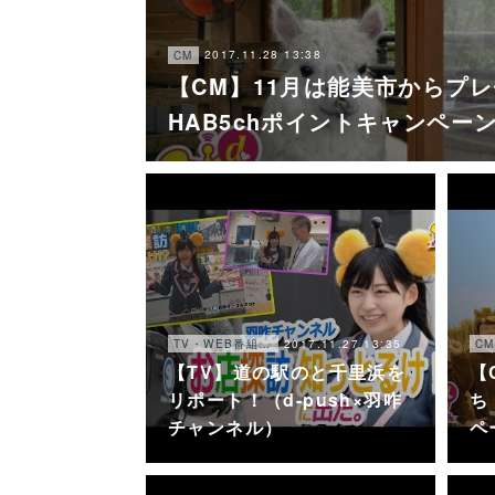
2017.11.28 13:38
CM
【CM】11月は能美市からプレゼ
HAB5chポイントキャンペー
2017.11.27 13:35
TV・WEB番組・他
CM
【TV】道の駅のと千里浜を
【
リポート！（d-push×羽咋
ち
チャンネル）
ペ