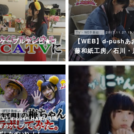
2017.11.27 13:
TV・WEB番組・他
町のケーブルテレビ★コ
【WEB】d-pus
藤和紙工房／石川・
2017.11.27 12:55
TV・WEB番組・他
TV】d-push HABが中能
町のケーブルテレビとコ
ボしたぞいね ！！