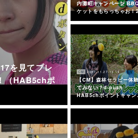
内灘町キャンペーン BB
ケットをもらっちゃお！
017を見てプレ
2017.11.27 13:19
CM
（HAB5chポ
【CM】森林セラピー体
てみない？d-push
HAB5chポイントキャン