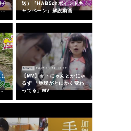
Qチ
送）『HAB5chポイントキ
2…
ャンペーン』解説動画
2017.11.27 13:17
Movie
験し
【MV】ザ・にゃんとかにゃ
るず 「地球がとにかく変わ
…
ってる」MV