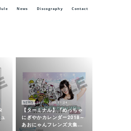
dule
News
Discography
Contact
2017.11.30 11:24
NEWS
タ
【ターミナル】『めっちゃ
ニュ
にぎやかカレンダー2018～
あおにゃんフレンズ大集…