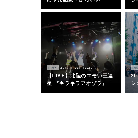
2017.11.27 12:20
LIVE
Di
【LIVE】北陸のエモい三連
20
星 『キラキラアオゾラ』
シ