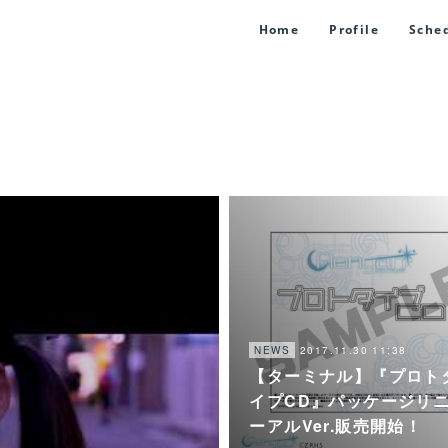
Home
Profile
Sche
2017.11.30 11:38
NEWS
【ターミナル】『プロト
イプCD』パッケージリ
ーアルVer.販売開始！