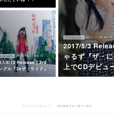
2017.11.27 04:10
Discography
2017/5/3 R
ゃるず『ザ・に
2017.11.27 04:13
scography
17/9/13 Release｜3rd
上でCDデビュ
ングル『3xザ・ライド』
プライバシーポリシー
特定商取引法に基づく表記