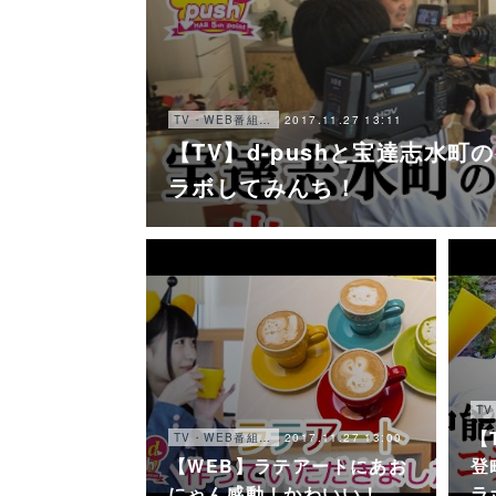
2017.11.27 13:11
TV・WEB番組・他
【TV】d-pushと宝達志水
ラボしてみんち！
【
2017.11.27 13:00
TV・WEB番組・他
【WEB】ラテアートにあお
登
にゃん感動！かわいい！
ラ