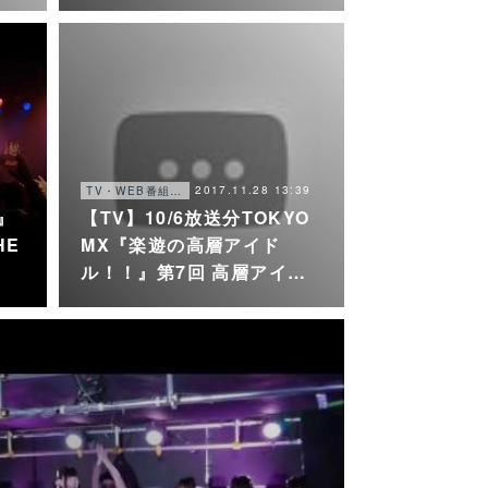
2017.11.28 13:39
TV・WEB番組・他
ド』
【TV】10/6放送分TOKYO
HE
MX『楽遊の高層アイド
ル！！』第7回 高層アイ…