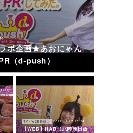
30
Vコラボ企画★あおにゃん
R（d-push）
2017.11.27 13:24
TV・WEB番組・他
ト
【WEB】HAB（北陸朝日放