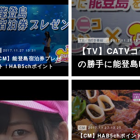
2017.11.27 13:
TV・WEB番組・他
【TV】CAT
2017.11.27 13:31
CM】能登島宿泊券プレゼ
の勝手に能登島P
ト！HAB5chポイント
2017.11.27 13:25
CM
【CM】HAB5chポイン