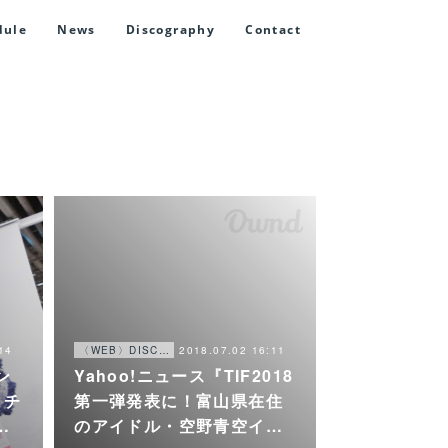
dule
News
Discography
Contact
14
2018.07.02 16:11
〈WEB〉DISCOGRAPHY
ン
Yahoo!ニュース『TIF2018
リチ
第一弾発表に！富山県在住
…
のアイドル・空野青空イ…