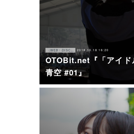
2018.10.18 16:20
〈WEB〉DISCOGRAPHY
OTOBit.net『「ア
青空 #01』