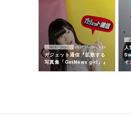
人
2017.11.25 04:20
〈WEB〉DISCOGRAPHY
ガジェット通信『拡散する
S
写真集「GetNews girl」』
イ