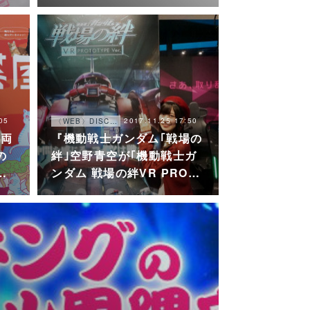
05
2017.11.25 17:50
〈WEB〉DISCOGRAPHY
、両
『機動戦士ガンダム｢戦場の
の
絆｣空野青空が｢機動戦士ガ
…
ンダム 戦場の絆VR PRO…