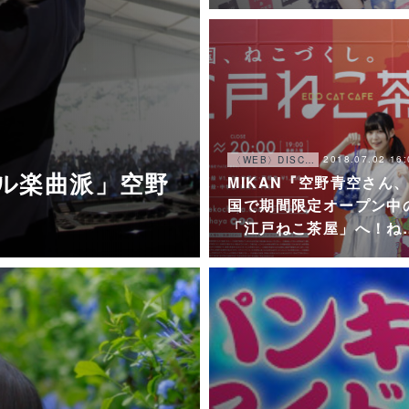
2018.07.02 16:
〈WEB〉DISCOGRAPHY
イドル楽曲派」空野
MIKAN『空野青空さん
国で期間限定オープン中
「江戸ねこ茶屋」へ！ね