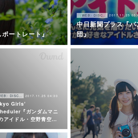
2017.11.25 05:
〈WEB〉DISCOGRAPHY
中日新聞プラス『パ
り下しポートレート』
団』
2017.11.25 04:30
〈WEB〉DISCOGRAPHY
kyo Girlsʼ
cheduler『ガンダムマニ
のアイドル・空野青空…