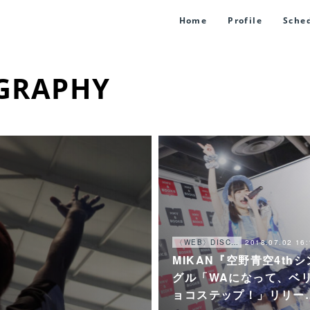
Home
Profile
Sche
GRAPHY
2018.07.02 16:
〈WEB〉DISCOGRAPHY
MIKAN『空野青空4thシ
グル「WAになって、ベ
ョコステップ！」リリー