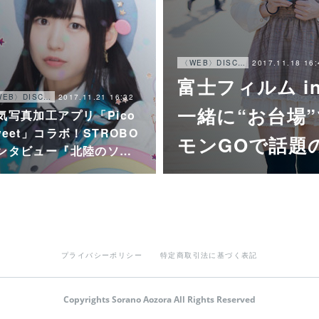
2017.11.18 16:
〈WEB〉DISCOGRAPHY
富士フィルム i
2017.11.21 16:32
〈WEB〉DISCOGRAPHY
一緒に“お台場
気写真加工アプリ「Pico
weet」コラボ！STROBO
モンGOで話題
ンタビュー『北陸のソ…
プライバシーポリシー
特定商取引法に基づく表記
Copyrights Sorano Aozora All Rights Reserved