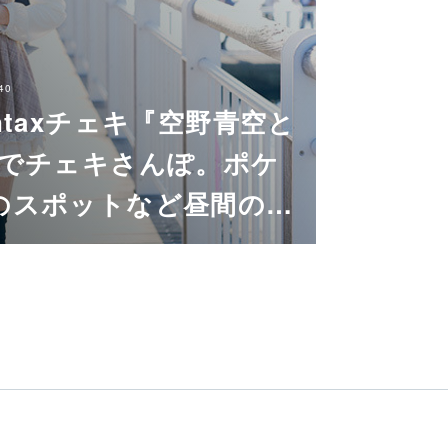
40
ntaxチェキ『空野青空と
”でチェキさんぽ。ポケ
のスポットなど昼間の…