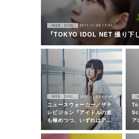
2017.11.25 17:41
〈WEB〉DISCOGRAPHY
『TOKYO IDOL NET 撮
2017.11.25 04:40
〈WEB〉DISCOGRAPHY
ニュースウォーカー／ザテ
To
レビジョン『アイドルの道
S
も極めつつ、いずれはア…
ア