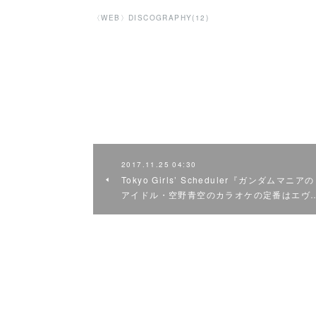
〈WEB〉DISCOGRAPHY
(
12
)
2017.11.25 04:30
Tokyo Girlsʼ Scheduler『ガンダムマニアの
アイドル・空野青空のカラオケの定番はエヴ