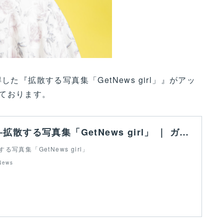
た『拡散する写真集「GetNews girl」』がアッ
ております。
空野青空――拡散する写真集「GetNews girl」 ｜ ガジェット通信 GetNews
写真集「GetNews girl」
ews