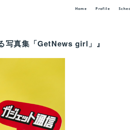
Home
Profile
Sche
集「GetNews girl」』