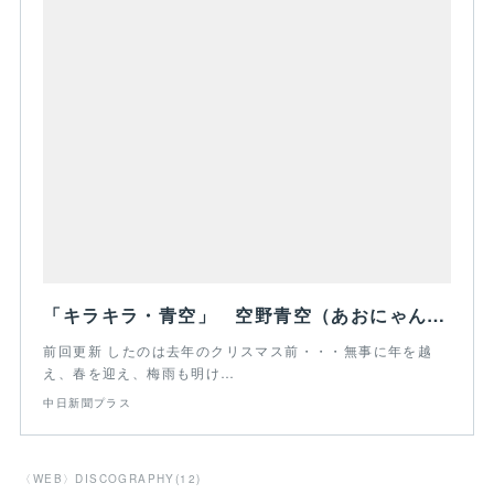
「キラキラ・青空」 空野青空（あおにゃん） | 達人に訊け！ | 中日新聞プラス
前回更新 したのは去年のクリスマス前・・・無事に年を越
え、春を迎え、梅雨も明け…
中日新聞プラス
〈WEB〉DISCOGRAPHY
(
12
)