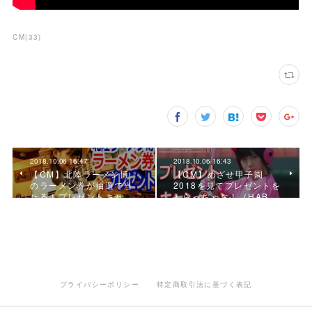
CM
(
33
)
2018.10.06 16:47
2018.10.06 16:43
【CM】北陸ラーメン博
【CM】めざせ甲子園
のラーメン券が抽選で当
2018を見てプレゼントを
たる！プレゼントキャ…
もらっちゃお！（HAB…
プライバシーポリシー
特定商取引法に基づく表記