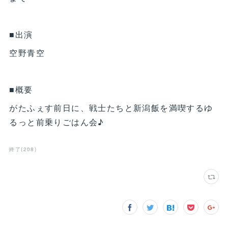
■出演
空野青空
■概要
がたふぇす前日に、戦士たちと新潟飯を満喫するゆ
るっと前乗りごはん会♪
終了
(
208
)