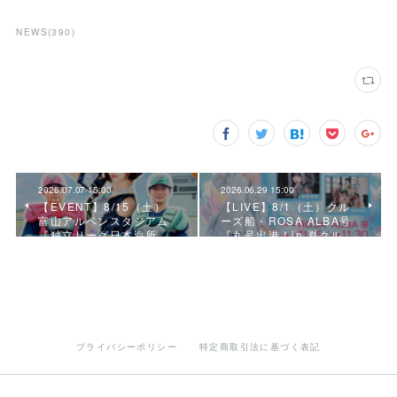
NEWS
(
390
)
2026.07.07 15:00
2026.06.29 15:00
【EVENT】8/15（土）
【LIVE】8/1（土）クル
富山アルペンスタジアム
ーズ船・ROSA ALBA号
『独立リーグ日本海所…
『丸号出港！in 夏クル…
プライバシーポリシー
特定商取引法に基づく表記