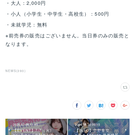
・大人：2,000円
・小人（小学生・中学生・高校生）：500円
・未就学児：無料
※前売券の販売はございません。当日券のみの販売と
なります。
NEWS
(
390
)
2026.07.08 11:45
2026.06.30 00:15
【EVENT】7/7（火）
【INFO】空野青空
YouTube『月刊あおねこ
a.k.a.Aonyan 最新情報