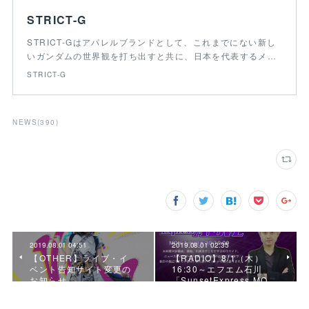
STRICT-G
STRICT-Gはアパレルブランドとして、これまでにない新し
いガンダムの世界観を打ち出すと共に、日本を代表するメ…
STRICT-G
NEWS
(
390
)
2019.08.01 04:51
2019.08.01 02:35
【OTHER】ライブ・イ
【RADIO】8/1（木）
ベント告知サイト変更の
16:30～エフエム石川
お知らせ
「SunsetExpress MO…