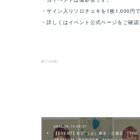
・サイン入りソロチェキを1枚1,000円
・詳しくはイベント公式ページをご確認
終了
(
208
)
2020.08.10 05:37
【EVENT】6/27（土）東京・江東区 『THE
PREMIUM「PIONEER」famous idol…』