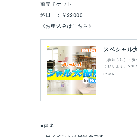
前売チケット
終日 ：￥22000
《お申込みはこちら》
スペシャル大撮
【参加方法】・受付
ております。&n
Peatix
■備考
・当イベントは撮影会です。