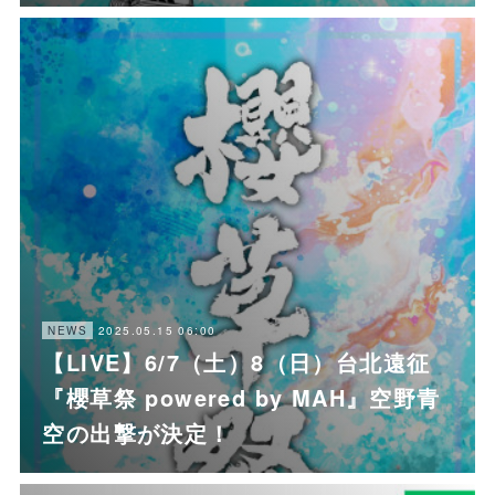
2025.05.15 06:00
NEWS
【LIVE】6/7（土）8（日）台北遠征
『櫻草祭 powered by MAH』空野青
空の出撃が決定！