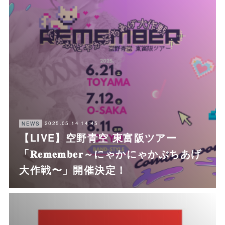
2025.05.14 14:45
NEWS
【LIVE】空野青空 東富阪ツアー
「𝐑𝐞𝐦𝐞𝐦𝐛𝐞𝐫～にゃかにゃかぶちあげ
大作戦〜」開催決定！