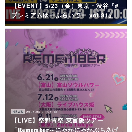
【EVENT】5/23（金）東京・渋谷『#
プレミアムゆーふらいでー vol.31』
2025.05.21 05:45
NEWS
【LIVE】空野青空 東富阪ツアー
「𝐑𝐞𝐦𝐞𝐦𝐛𝐞𝐫～にゃかにゃかぶちあげ