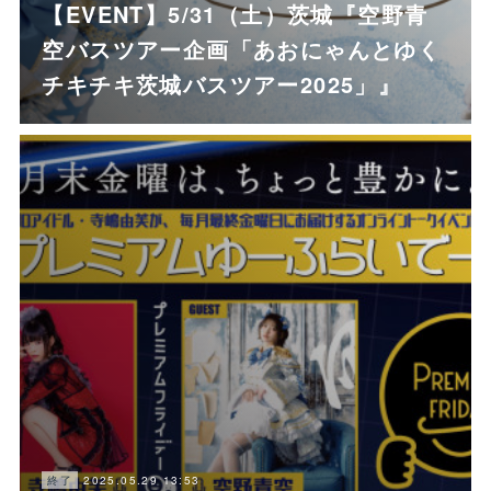
【EVENT】5/31（土）茨城『空野青
空バスツアー企画「あおにゃんとゆく
チキチキ茨城バスツアー2025」』
2025.05.29 13:53
終了