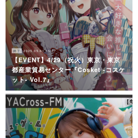
2025.05.01 15:07
終了
【EVENT】4/29（祝火）東京・東京
都産業貿易センター『Cosket -コスケ
ット- Vol.7』