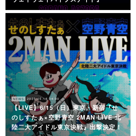
2025.05.16 04:00
NEWS
【LIVE】6/15（日）東京・新宿『せ
のしすたぁ×空野青空 2MAN LIVE 北
陸二大アイドル東京決戦』出撃決定！